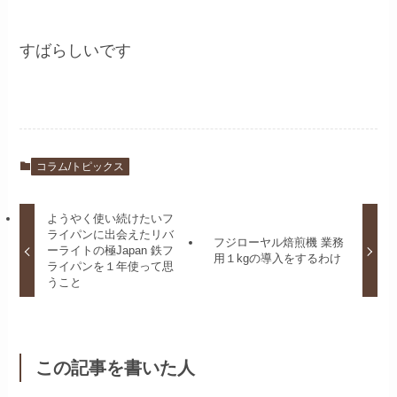
すばらしいです
コラム/トピックス
ようやく使い続けたいフ
ライパンに出会えたリバ
フジローヤル焙煎機 業務
ーライトの極Japan 鉄フ
用１kgの導入をするわけ
ライパンを１年使って思
うこと
この記事を書いた人