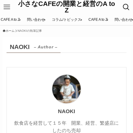
小さなCAFEの開業と経営のA to
Z
CAFE A to Z
問い合わせ
コラム/トピックス
CAFE A to Z
問い合わせ
ホーム
NAOKIの執筆記事
NAOKI
– Author –
NAOKI
飲食店を経営して１５年 開業、経営、繁盛店に
したのち売却